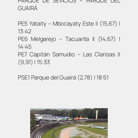
PARQUE DE SEVICIOS – PARQUE DEL
GUAIRÁ
PE5 Yataity – Mbocayaty Este II (15,67) |
13:42
PE6 Melgarejo – Tacuarita II (14,67) |
14:45
PE7 Capitán Samudio – Las Clarisas II
(9,91) | 15:33
PSE1 Parque del Guairá (2,78) | 18:51