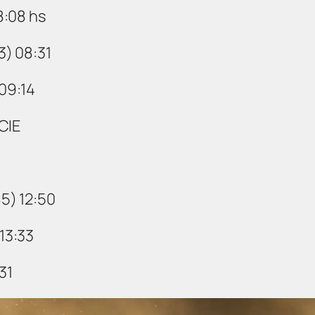
8:08 hs
3) 08:31
09:14
CIE
5) 12:50
13:33
31