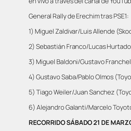
en vivo a través del canal de YouTu
General Rally de Erechim tras PSE1:
1) Miguel Zaldivar/Luis Allende (Sko
2) Sebastián Franco/Lucas Hurtado 
3) Miguel Baldoni/Gustavo Franchell
4) Gustavo Saba/Pablo Olmos (Toyota
5) Tiago Weiler/Juan Sanchez (Toyot
6) Alejandro Galanti/Marcelo Toyoto
RECORRIDO SÁBADO 21 DE MARZO