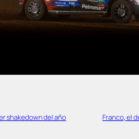
mer shakedown del año
Franco, el 