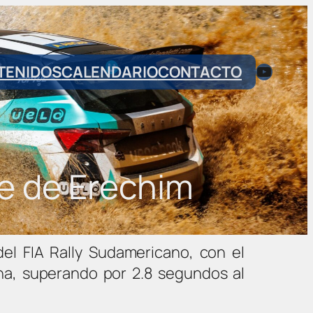
YouTub
TENIDOS
CALENDARIO
CONTACTO
he de Erechim
el FIA Rally Sudamericano, con el
rna, superando por 2.8 segundos al