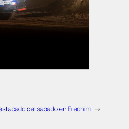
destacado del sábado en Erechim
→