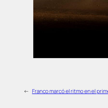
←
Franco marcó el ritmo en el pri