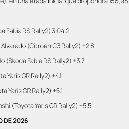
be), en una etapa inicial que propondrá 156,98
da Fabia RS Rally2) 3:04.2
Alvarado (Citroën C3 Rally2) +2.8
o (Skoda Fabia RS Rally2) +3.7
 Yaris GR Rally2) +4.1
a Yaris GR Rally2) +5.1
shi (Toyota Yaris GR Rally2) +5.5
 DE 2026