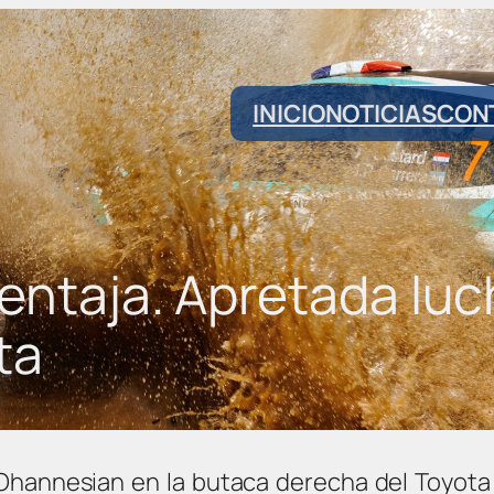
INICIO
NOTICIAS
CON
ventaja. Apretada luc
ta
 Ohannesian en la butaca derecha del Toyota 