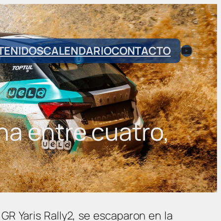
YouTub
TENIDOS
CALENDARIO
CONTACTO
ha entre cuatro,
GR Yaris Rally2, se escaparon en la