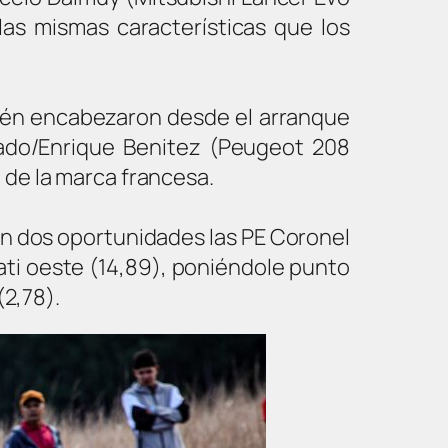
as mismas características que los
bién encabezaron desde el arranque
gado/Enrique Benitez (Peugeot 208
 de la marca francesa.
 en dos oportunidades las PE Coronel
ati oeste (14,89), poniéndole punto
(2,78).