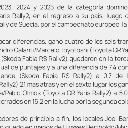
023, 2024 y 2025 de la categoría dominó
is Rally2, en el regreso a su país, luego d
ally de Suecia, por el campeonato europeo, l
ar diferencias, ganó cuatro de los seis tra
ndro Galanti/Marcelo Toyotoshi (Toyota GR Yar
(Skoda Fabia RS Rally2) quedaron en la terc
nual de puntajes y a una diferencia de 7.4 co
llende (Skoda Fabia RS Rally2) a 0.7 de l
lly2) 2.1 más atrás y en el sexto lugar los g
/Pablo Olmos (Toyota GR Yaris Rally2) a 5.0
rrados en 15.2 en la lucha por la segunda col
ores de principio a fin, los locales Joel B
ón quedó en manos de Ulysses Bertholdo/Mar