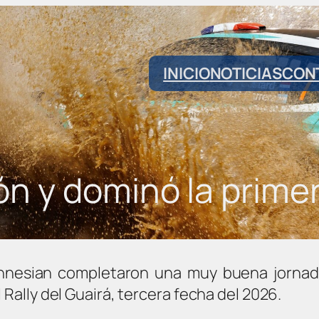
INICIO
NOTICIAS
CON
ón y dominó la prime
annesian completaron una muy buena jornad
 Rally del Guairá, tercera fecha del 2026.